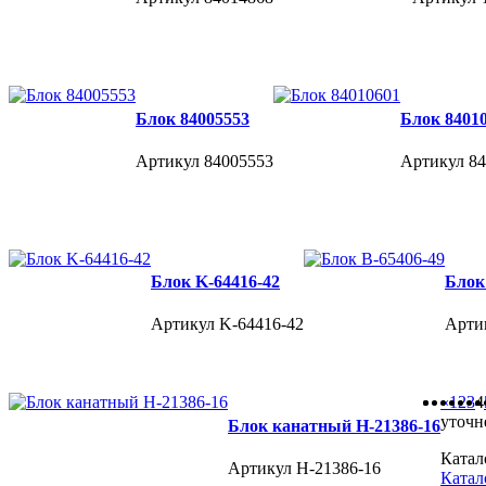
Блок 84005553
Блок 8401
Артикул 84005553
Артикул 8
Блок K-64416-42
Блок
Артикул K-64416-42
Арти
«
1
2
3
4
уточн
Блок канатный H-21386-16
Катал
Артикул H-21386-16
Катал