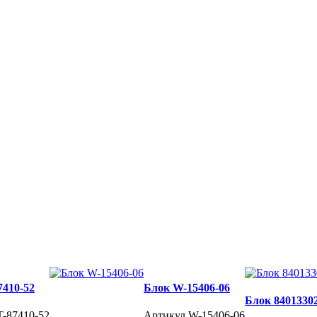
7410-52
Блок W-15406-06
Блок 8401330
T-87410-52
Артикул W-15406-06