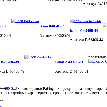
Артикул 8401
0601
Блок 84058574
Блок E-63406-44
4010601
Артикул 84058574
Артикул E-63406-44
представл
 B-65406-49
Блок Z-61406-31
кул B-65406-49
Артикул Z-61406-31
5
6
7
8
9
10
...
136
»
автокранов Palfinger Sany, кранов-манипуляторов 
ения подробных характеристик, сроков поставки и стоимости в
ог
ог